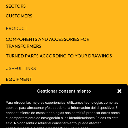
SECTORS
CUSTOMERS
PRODUCT
COMPONENTS AND ACCESSORIES FOR
TRANSFORMERS
TURNED PARTS ACCORDING TO YOUR DRAWINGS
USEFUL LINKS
EQUIPMENT
QUALITY
Gestionar consentimiento
RESPONSIBILITY
Para ofrecer las mejores experiencias, utilizamos tecnologías como las
cookies para almacenar y/o acceder a la información del dispositivo. El
CAREERS
consentimiento de estas tecnologías nos permitirá procesar datos como
el comportamiento de navegación o las identificaciones únicas en este
CONTACT
sitio. No consentir o retirar el consentimiento, puede afectar